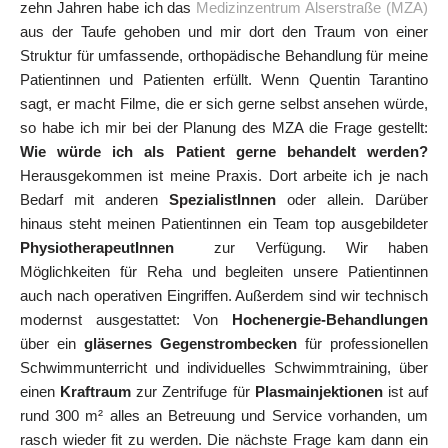
zehn Jahren habe ich das
Medizinzentrum Alserstraße (MZA)
aus der Taufe gehoben und mir dort den Traum von einer
Struktur für umfassende, orthopädische Behandlung für meine
Patientinnen und Patienten erfüllt. Wenn Quentin Tarantino
sagt, er macht Filme, die er sich gerne selbst ansehen würde,
so habe ich mir bei der Planung des MZA die Frage gestellt:
Wie würde ich als Patient gerne behandelt werden?
Herausgekommen ist meine Praxis. Dort arbeite ich je nach
Bedarf mit anderen
SpezialistInnen
oder allein. Darüber
hinaus steht meinen Patientinnen ein Team top ausgebildeter
PhysiotherapeutInnen
zur Verfügung. Wir haben
Möglichkeiten für Reha und begleiten unsere Patientinnen
auch nach operativen Eingriffen. Außerdem sind wir technisch
modernst ausgestattet: Von
Hochenergie-Behandlungen
über ein
gläsernes Gegenstrombecken
für professionellen
Schwimmunterricht und individuelles Schwimmtraining, über
einen
Kraftraum
zur Zentrifuge für
Plasmainjektionen
ist auf
rund 300 m² alles an Betreuung und Service vorhanden, um
rasch wieder fit zu werden. Die nächste Frage kam dann ein