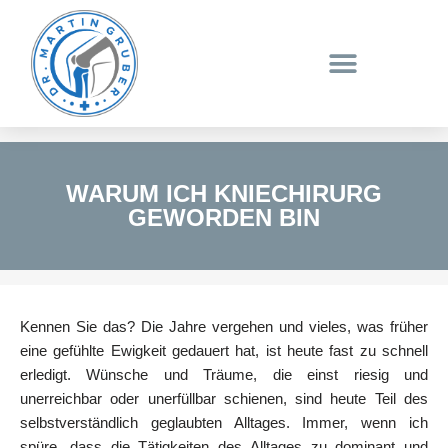
Zum
Inhalt
springen
WARUM ICH KNIECHIRURG
GEWORDEN BIN
Kennen Sie das? Die Jahre vergehen und vieles, was früher
eine gefühlte Ewigkeit gedauert hat, ist heute fast zu schnell
erledigt. Wünsche und Träume, die einst riesig und
unerreichbar oder unerfüllbar schienen, sind heute Teil des
selbstverständlich geglaubten Alltages. Immer, wenn ich
spüre, dass die Tätigkeiten des Alltages zu dominant und