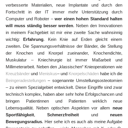
verbesserte Materialien, neue Implantate und durch den
Fortschritt in der IT immer mehr Unterstützung durch
Computer und Roboter –
wer einen hohen Standard halten
will muss ständig besser werden
. Neben den Innovationen
in meinem Fachgebiet ist mir eine zweite Sache wahnsinnig
wichtig:
Erfahrung
. Kein Knie auf Erden gleicht einem
zweiten. Die Spannungsverhältnisse der Bänder, die Stellung
der Knochen und Knorpel zueinander, Knochendichte,
Muskulatur – Kniechirurgie ist immer Maßarbeit und
Millimeterarbeit. Neben den „klassischen“ Knieoperationen wie
Kreuzbänder
und
Meniskus
– und
Knorpelschäden
habe ich die
Beingeradestellungen
– sogenannte Umstellungsosteotomien
– zu einem Spezialgebiet entwickelt. Diese Eingriffe sind zwar
technisch komplex, haben aber sehr hohe Erfolgschancen und
bringen Patientinnen und Patienten wirklich neue
Lebensqualität. Neben optischen Aspekten vor allem
neue
Sportfähigkeit
,
Schmerzfreiheit
und
neuen
Bewegungsradius
. Hier sehe ich es auch als meine Aufgabe