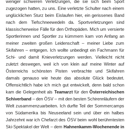
weniger schweren Verletzungen, die sie sich beim Sport
zugezogen hatten, zu uns. Eine verletzte Schulter nach einem
unglücklichen Sturz beim Eislaufen hier, ein gerissenes Band
nach dem Tiefschneewedeln da. Sportverletzungen sind
klassischerweise Fälle für den Orthopäden. Mich um versierte
Sportlerinnen und Sportler zu kümmern kam von Anfang an
meiner zweiten großen Leidenschaft – meiner Liebe zum
Skifahren – entgegen. Ich wollte unbedingt ein Fachmann für
Schi- und damit Knieverletzungen werden. Vielleicht nicht
zuletzt deswegen, weil ich von klein auf meine Winter auf
Österreichs schönsten Pisten verbrachte und Skifahren
damals genauso wie heute das absolute Glück bedeutet.
Offensichtlich habe ich mich gut entwickelt, denn bald schon
kam die Gelegenheit als
Teamarzt
für den
Österreichischen
Schiverband
– den ÖSV – mit den besten Schirennläufern der
Welt zusammenzuarbeiten. Ich durfte Teil der Sommercamps
von Südamerika bis Neuseeland sein und über ein halbes
Jahrzehnt war ich Chefarzt des ÖSV beim wohl berühmtesten
Ski-Spektakel der Welt – dem
Hahnenkamm-Wochenende in