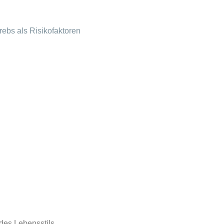
ebs als Risikofaktoren
des Lebensstils