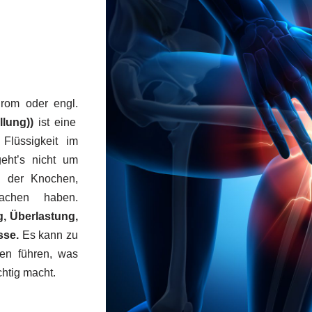
om oder engl.
lung))
ist eine
Flüssigkeit im
eht’s nicht um
n der Knochen,
achen haben.
g, Überlastung,
sse.
Es kann zu
en führen, was
htig macht.