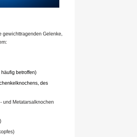
die gewichttragenden Gelenke,
dem:
 häufig betroffen)
schenkelknochens, des
- und Metatarsalknochen
)
kopfes)