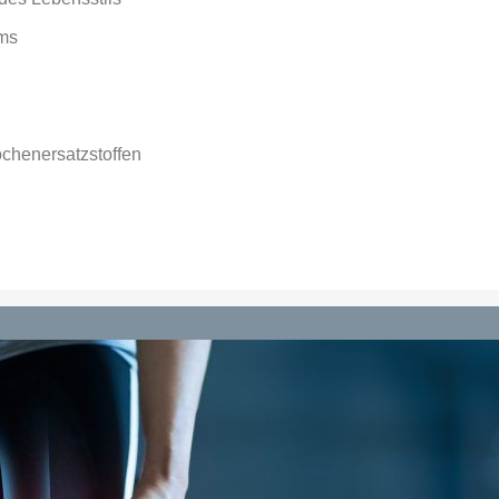
ms
ochenersatzstoffen